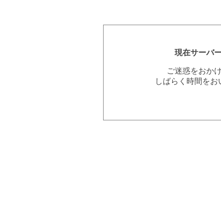
現在サーバ
ご迷惑をおか
しばらく時間をお