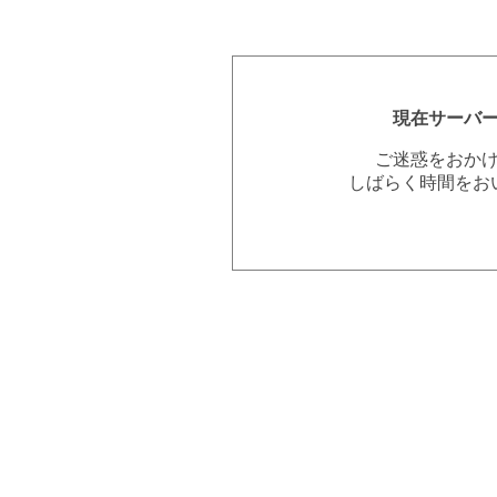
現在サーバ
ご迷惑をおか
しばらく時間をお