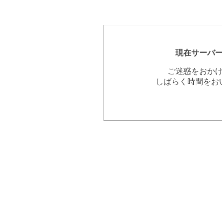
現在サーバ
ご迷惑をおか
しばらく時間をお