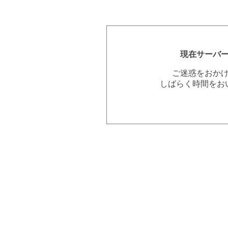
現在サーバ
ご迷惑をおか
しばらく時間をお