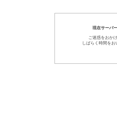
現在サーバ
ご迷惑をおか
しばらく時間をお