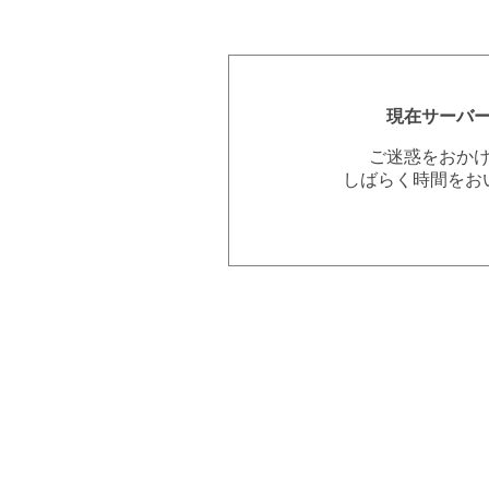
現在サーバ
ご迷惑をおか
しばらく時間をお