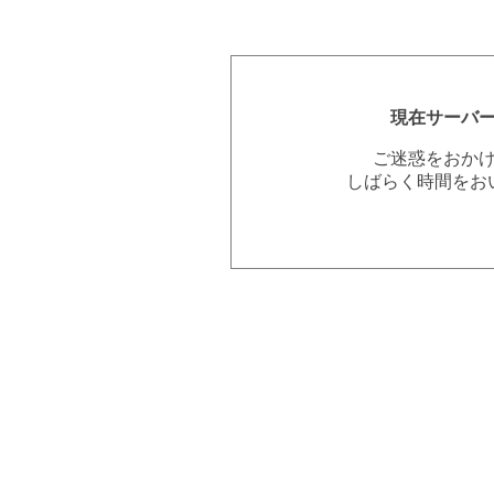
現在サーバ
ご迷惑をおか
しばらく時間をお