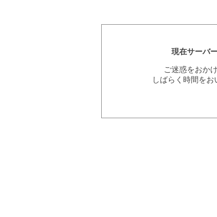
現在サーバ
ご迷惑をおか
しばらく時間をお