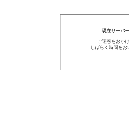
現在サーバ
ご迷惑をおか
しばらく時間をお