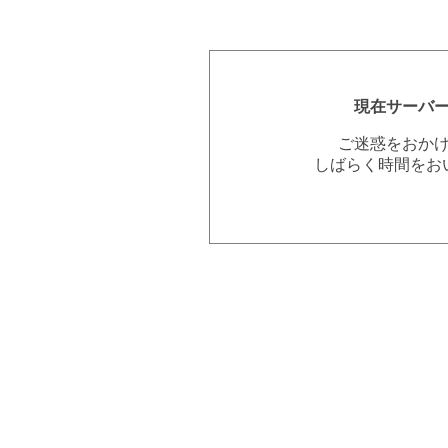
現在サーバ
ご迷惑をおか
しばらく時間をお