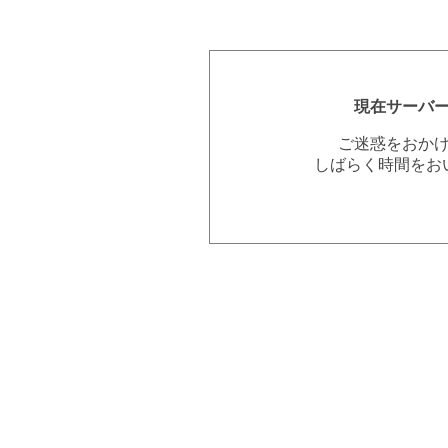
現在サーバ
ご迷惑をおか
しばらく時間をお