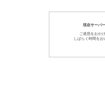
現在サーバ
ご迷惑をおか
しばらく時間をお