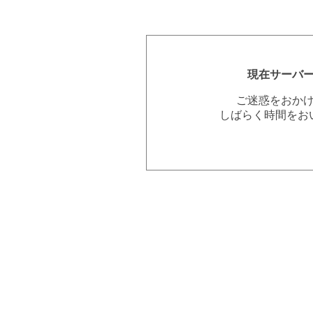
現在サーバ
ご迷惑をおか
しばらく時間をお