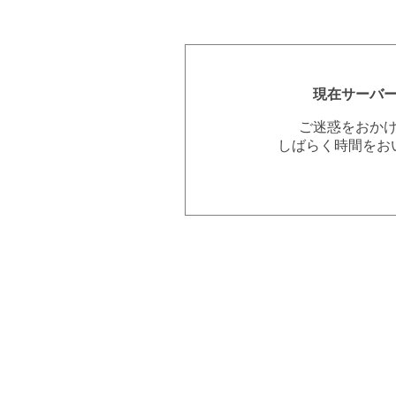
現在サーバ
ご迷惑をおか
しばらく時間をお