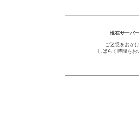
現在サーバ
ご迷惑をおか
しばらく時間をお