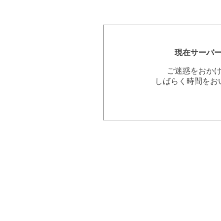
現在サーバ
ご迷惑をおか
しばらく時間をお