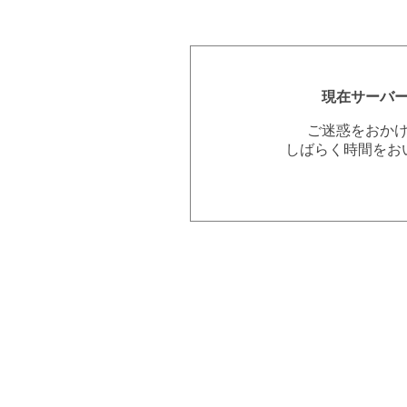
現在サーバ
ご迷惑をおか
しばらく時間をお