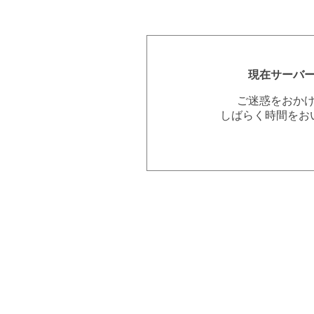
現在サーバ
ご迷惑をおか
しばらく時間をお