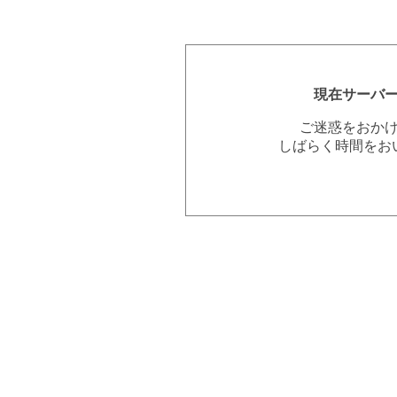
現在サーバ
ご迷惑をおか
しばらく時間をお