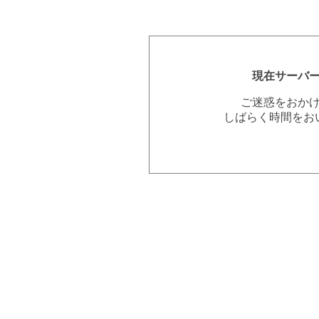
現在サーバ
ご迷惑をおか
しばらく時間をお