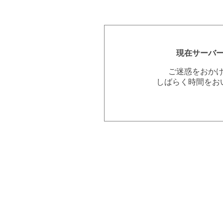
現在サーバ
ご迷惑をおか
しばらく時間をお