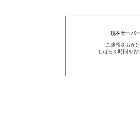
現在サーバ
ご迷惑をおか
しばらく時間をお