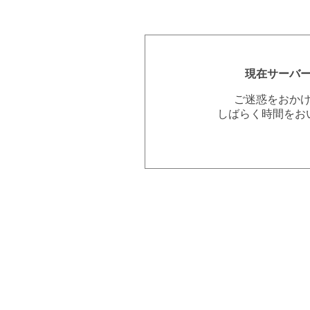
現在サーバ
ご迷惑をおか
しばらく時間をお