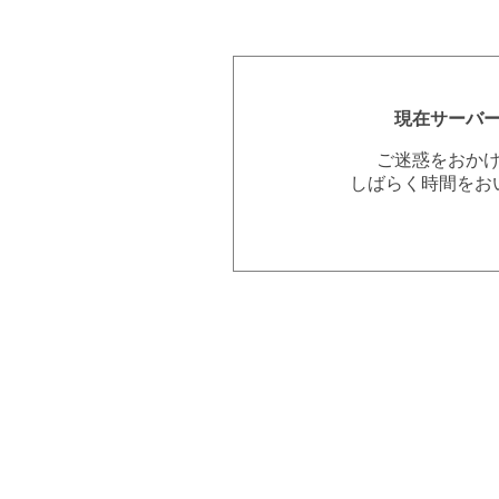
現在サーバ
ご迷惑をおか
しばらく時間をお