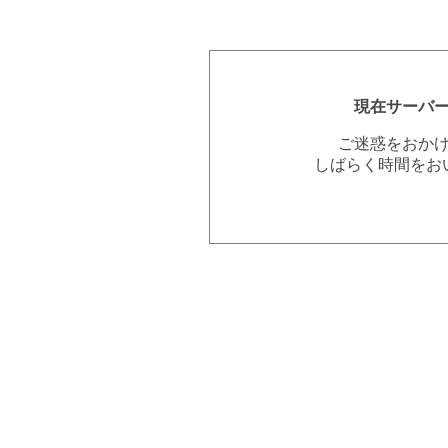
現在サーバ
ご迷惑をおか
しばらく時間をお