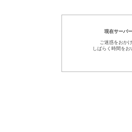
現在サーバ
ご迷惑をおか
しばらく時間をお