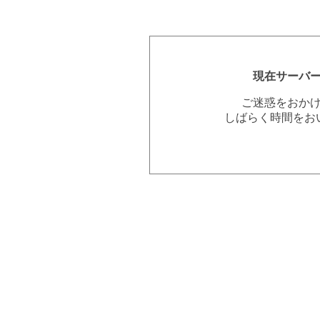
現在サーバ
ご迷惑をおか
しばらく時間をお