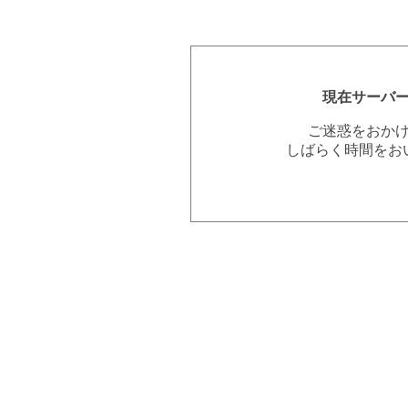
現在サーバ
ご迷惑をおか
しばらく時間をお