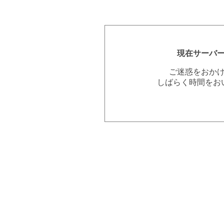
現在サーバ
ご迷惑をおか
しばらく時間をお