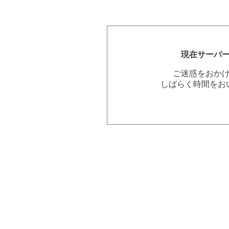
現在サーバ
ご迷惑をおか
しばらく時間をお