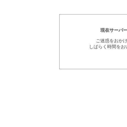
現在サーバ
ご迷惑をおか
しばらく時間をお