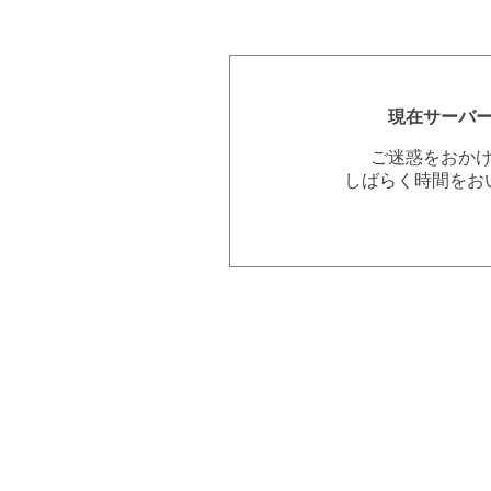
現在サーバ
ご迷惑をおか
しばらく時間をお