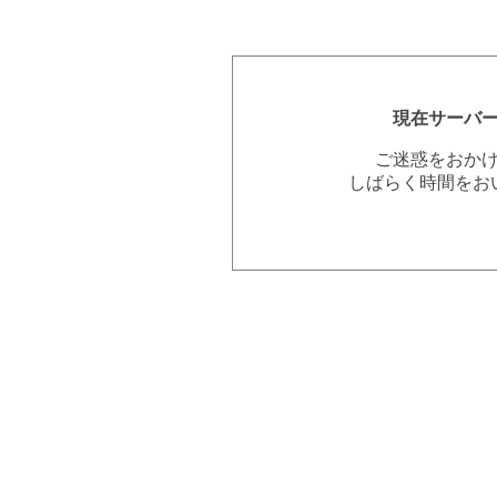
現在サーバ
ご迷惑をおか
しばらく時間をお