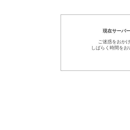
現在サーバ
ご迷惑をおか
しばらく時間をお