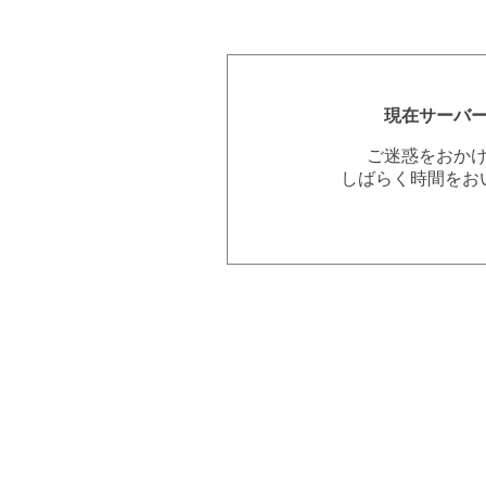
現在サーバ
ご迷惑をおか
しばらく時間をお