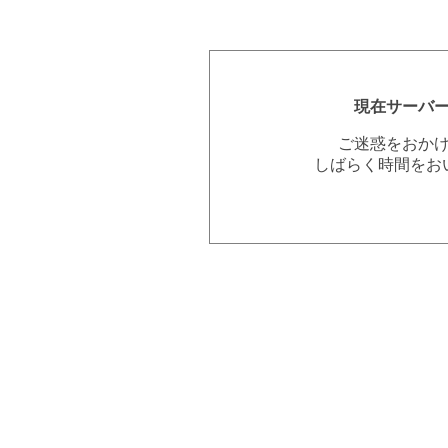
現在サーバ
ご迷惑をおか
しばらく時間をお