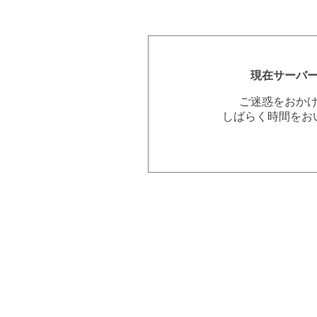
現在サーバ
ご迷惑をおか
しばらく時間をお