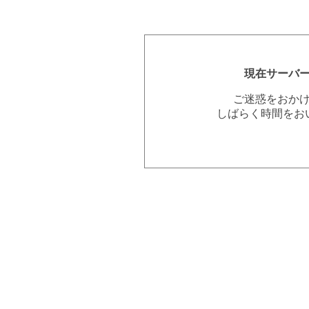
現在サーバ
ご迷惑をおか
しばらく時間をお