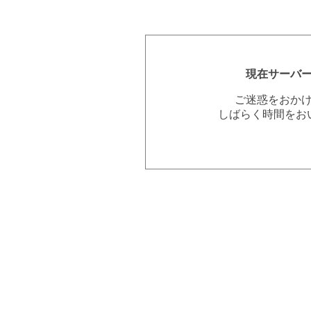
現在サーバ
ご迷惑をおか
しばらく時間をお