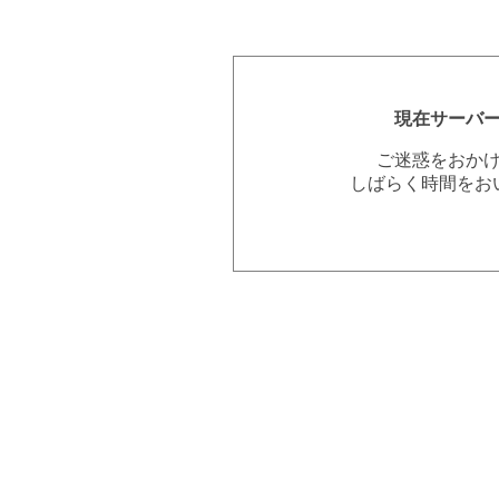
現在サーバ
ご迷惑をおか
しばらく時間をお