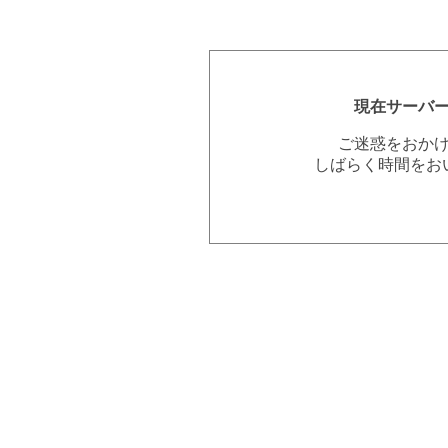
現在サーバ
ご迷惑をおか
しばらく時間をお