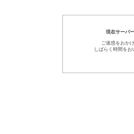
現在サーバ
ご迷惑をおか
しばらく時間をお