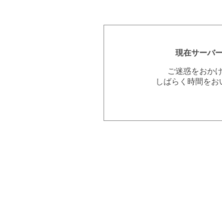
現在サーバ
ご迷惑をおか
しばらく時間をお