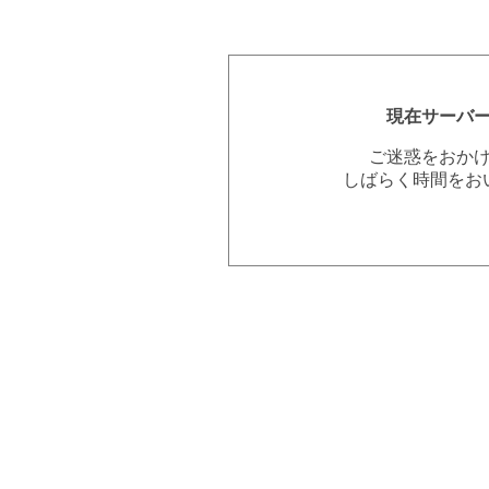
現在サーバ
ご迷惑をおか
しばらく時間をお