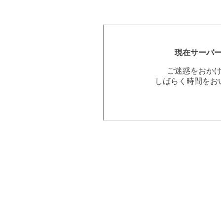
現在サーバ
ご迷惑をおか
しばらく時間をお