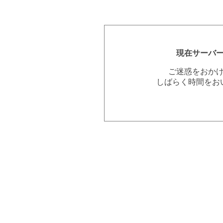
現在サーバ
ご迷惑をおか
しばらく時間をお