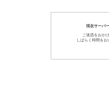
現在サーバ
ご迷惑をおか
しばらく時間をお