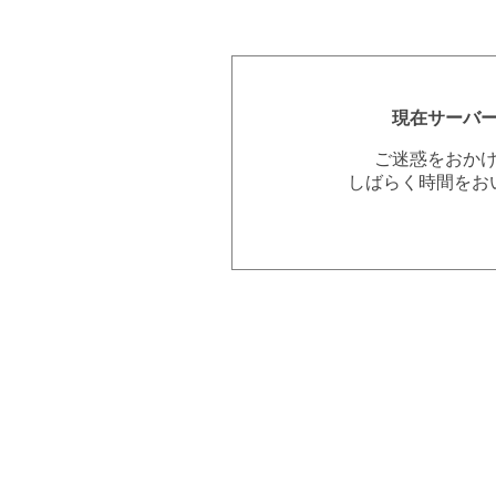
現在サーバ
ご迷惑をおか
しばらく時間をお