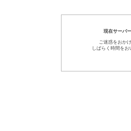
現在サーバ
ご迷惑をおか
しばらく時間をお