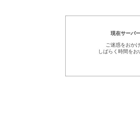
現在サーバ
ご迷惑をおか
しばらく時間をお